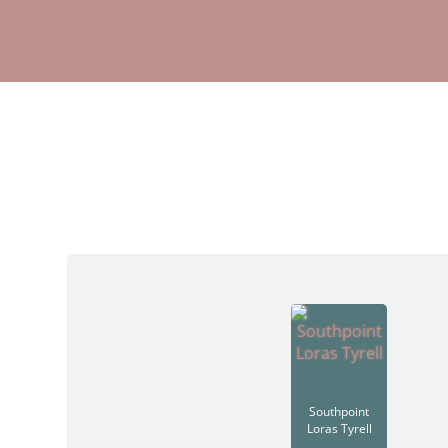
Southpoint
Loras Tyrell