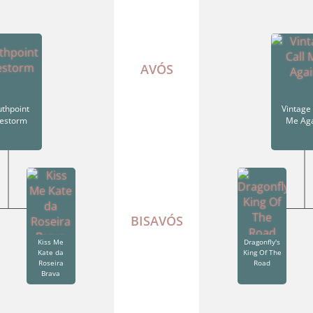
AVÓS
uthpoint
Vintage 
restorm
Me Ag
BISAVÓS
Kiss Me
Dragonfly's
Kate da
King Of The
Roseira
Road
Brava