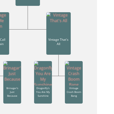
Call
Vintage That's
ain
All
Brinagar's
Dragonfly's
Vintage
Just
You Are My
Crash Boom
Because
Sunshine
Bang