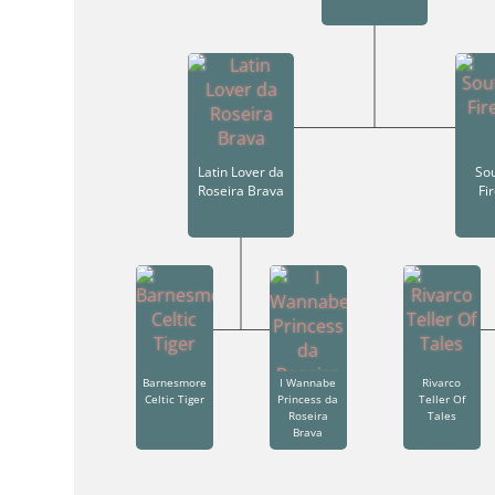
Latin Lover da
So
Roseira Brava
Fi
Barnesmore
I Wannabe
Rivarco
Celtic Tiger
Princess da
Teller Of
Roseira
Tales
Brava